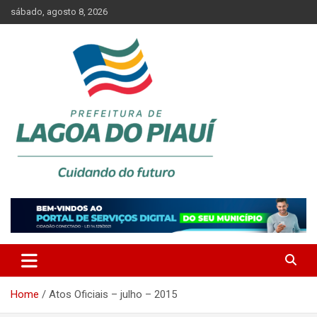
Skip
sábado, agosto 8, 2026
to
content
Lagoa do Piauí, Piauí, Brasil
PREFEITURA DE LAGOA DO
PIAUÍ
Home
Atos Oficiais – julho – 2015