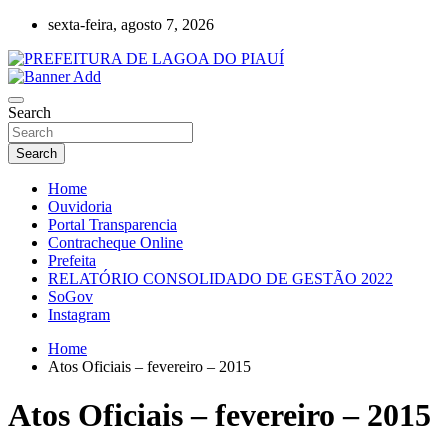
Skip
sexta-feira, agosto 7, 2026
to
content
Lagoa do Piauí, Piauí, Brasil
PREFEITURA DE LAGOA DO PIAUÍ
Search
Search
Home
Ouvidoria
Portal Transparencia
Contracheque Online
Prefeita
RELATÓRIO CONSOLIDADO DE GESTÃO 2022
SoGov
Instagram
Home
Atos Oficiais – fevereiro – 2015
Atos Oficiais – fevereiro – 2015