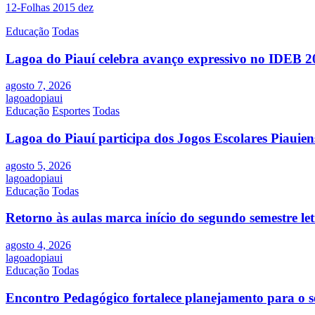
12-Folhas 2015 dez
Educação
Todas
Lagoa do Piauí celebra avanço expressivo no IDEB 2
agosto 7, 2026
lagoadopiaui
Educação
Esportes
Todas
Lagoa do Piauí participa dos Jogos Escolares Piauiens
agosto 5, 2026
lagoadopiaui
Educação
Todas
Retorno às aulas marca início do segundo semestre l
agosto 4, 2026
lagoadopiaui
Educação
Todas
Encontro Pedagógico fortalece planejamento para o s