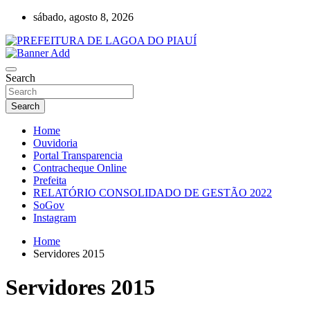
Skip
sábado, agosto 8, 2026
to
content
Lagoa do Piauí, Piauí, Brasil
PREFEITURA DE LAGOA DO PIAUÍ
Search
Search
Home
Ouvidoria
Portal Transparencia
Contracheque Online
Prefeita
RELATÓRIO CONSOLIDADO DE GESTÃO 2022
SoGov
Instagram
Home
Servidores 2015
Servidores 2015