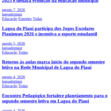
2025 e destaca evolução da educação municipal
agosto 7, 2026
lagoadopiaui
Educação
Esportes
Todas
Lagoa do Piauí participa dos Jogos Escolares
Piauienses 2026 e incentiva o esporte estudantil
agosto 5, 2026
lagoadopiaui
Educação
Todas
Retorno às aulas marca início do segundo semestre
letivo na Rede Municipal de Lagoa do Piauí
agosto 4, 2026
lagoadopiaui
Educação
Todas
Encontro Pedagógico fortalece planejamento para o
segundo semestre letivo em Lagoa do Piauí
agosto 4, 2026