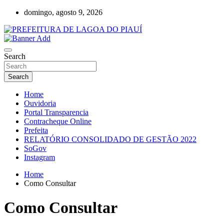
Skip
domingo, agosto 9, 2026
to
content
Lagoa do Piauí, Piauí, Brasil
PREFEITURA DE LAGOA DO PIAUÍ
Search
Search
Home
Ouvidoria
Portal Transparencia
Contracheque Online
Prefeita
RELATÓRIO CONSOLIDADO DE GESTÃO 2022
SoGov
Instagram
Home
Como Consultar
Como Consultar