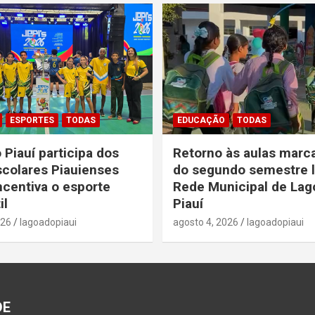
ESPORTES
TODAS
EDUCAÇÃO
TODAS
 Piauí participa dos
Retorno às aulas marca
colares Piauienses
do segundo semestre l
ncentiva o esporte
Rede Municipal de Lag
il
Piauí
026
lagoadopiaui
agosto 4, 2026
lagoadopiaui
DE