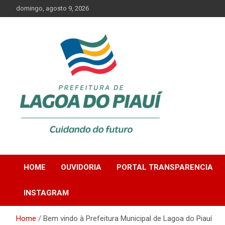
Skip
domingo, agosto 9, 2026
to
content
Lagoa do Piauí, Piauí, Brasil
PREFEITURA DE
HOME
OUVIDORIA
PORTAL TRANSPARENCIA
LAGOA DO PIAUÍ
INSTAGRAM
Home
Bem vindo à Prefeitura Municipal de Lagoa do Piauí