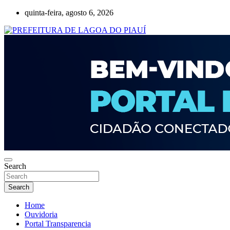
Skip
quinta-feira, agosto 6, 2026
to
content
Lagoa do Piauí, Piauí, Brasil
PREFEITURA DE LAGOA DO PIAUÍ
Search
Search
Home
Ouvidoria
Portal Transparencia