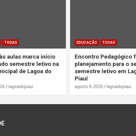
TODAS
EDUCAÇÃO
TODAS
às aulas marca início
Encontro Pedagógico f
do semestre letivo na
planejamento para o 
icipal de Lagoa do
semestre letivo em La
Piauí
026
lagoadopiaui
agosto 4, 2026
lagoadopiaui
DE