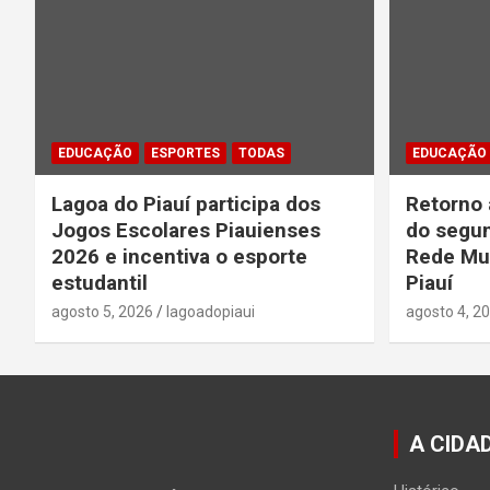
EDUCAÇÃO
ESPORTES
TODAS
EDUCAÇÃO
Lagoa do Piauí participa dos
Retorno 
Jogos Escolares Piauienses
do segun
2026 e incentiva o esporte
Rede Mun
estudantil
Piauí
agosto 5, 2026
lagoadopiaui
agosto 4, 2
A CIDA