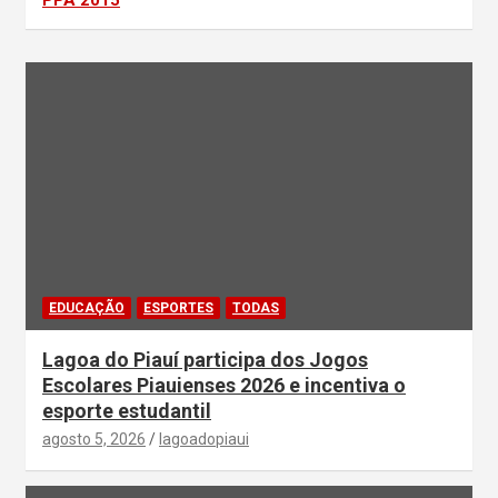
PPA 2015
EDUCAÇÃO
ESPORTES
TODAS
Lagoa do Piauí participa dos Jogos
Escolares Piauienses 2026 e incentiva o
esporte estudantil
agosto 5, 2026
lagoadopiaui