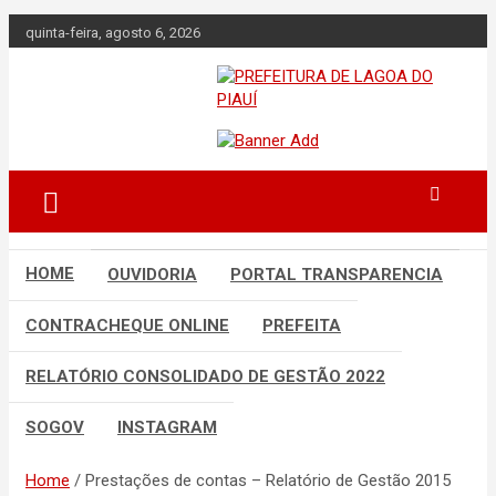
Skip
quinta-feira, agosto 6, 2026
to
content
Lagoa do Piauí, Piauí, Brasil
PREFEITURA DE
LAGOA DO PIAUÍ
HOME
OUVIDORIA
PORTAL TRANSPARENCIA
CONTRACHEQUE ONLINE
PREFEITA
RELATÓRIO CONSOLIDADO DE GESTÃO 2022
SOGOV
INSTAGRAM
Home
Prestações de contas – Relatório de Gestão 2015