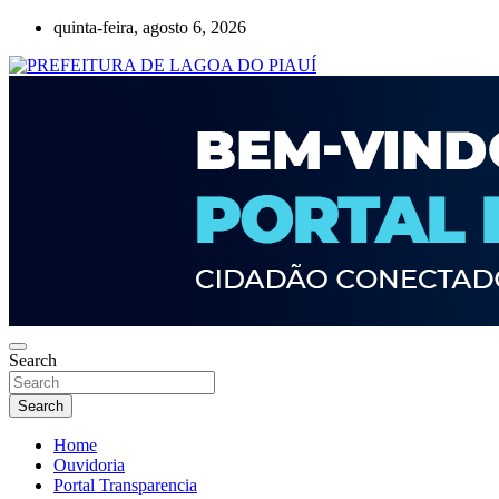
Skip
quinta-feira, agosto 6, 2026
to
content
Lagoa do Piauí, Piauí, Brasil
PREFEITURA DE LAGOA DO PIAUÍ
Search
Search
Home
Ouvidoria
Portal Transparencia