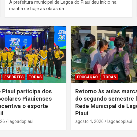
A prefeitura municipal de Lagoa do Piauí deu início na
manhã de hoje as obras da…
ESPORTES
TODAS
EDUCAÇÃO
TODAS
 Piauí participa dos
Retorno às aulas marca
colares Piauienses
do segundo semestre l
ncentiva o esporte
Rede Municipal de Lag
il
Piauí
026
lagoadopiaui
agosto 4, 2026
lagoadopiaui