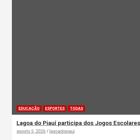
EDUCAÇÃO
ESPORTES
TODAS
Lagoa do Piauí participa dos Jogos Escolares
agosto 5, 2026
lagoadopiaui