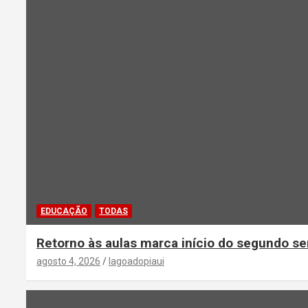
EDUCAÇÃO
TODAS
Retorno às aulas marca início do segundo se
agosto 4, 2026
lagoadopiaui