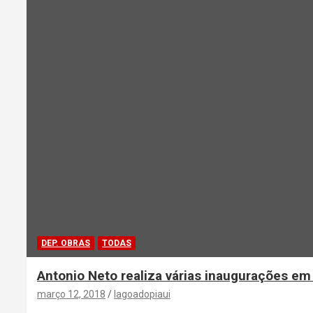
DEP. OBRAS
TODAS
Antonio Neto realiza várias inaugurações em
março 12, 2018
lagoadopiaui