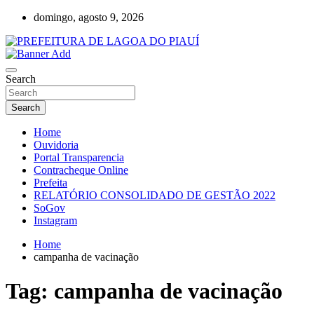
Skip
domingo, agosto 9, 2026
to
content
Lagoa do Piauí, Piauí, Brasil
PREFEITURA DE LAGOA DO PIAUÍ
Search
Search
Home
Ouvidoria
Portal Transparencia
Contracheque Online
Prefeita
RELATÓRIO CONSOLIDADO DE GESTÃO 2022
SoGov
Instagram
Home
campanha de vacinação
Tag:
campanha de vacinação