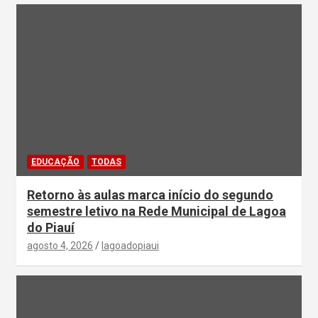
EDUCAÇÃO
TODAS
Retorno às aulas marca início do segundo
semestre letivo na Rede Municipal de Lagoa
do Piauí
agosto 4, 2026
lagoadopiaui