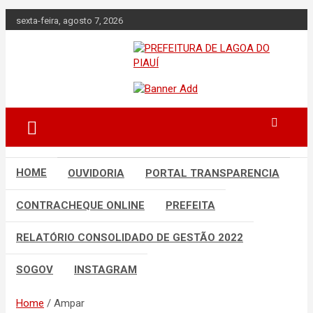
Skip
sexta-feira, agosto 7, 2026
to
content
Lagoa do Piauí, Piauí, Brasil
PREFEITURA DE
LAGOA DO PIAUÍ
HOME
OUVIDORIA
PORTAL TRANSPARENCIA
CONTRACHEQUE ONLINE
PREFEITA
RELATÓRIO CONSOLIDADO DE GESTÃO 2022
SOGOV
INSTAGRAM
Home
Ampar