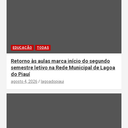
EDUCAÇÃO
TODAS
Retorno às aulas marca início do segundo
semestre letivo na Rede Municipal de Lagoa
do Piauí
agosto 4, 2026
lagoadopiaui