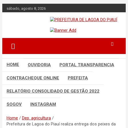
Skip
sábado, agosto 8, 2026
to
content
Lagoa do Piauí, Piauí, Brasil
PREFEITURA DE
LAGOA DO PIAUÍ
HOME
OUVIDORIA
PORTAL TRANSPARENCIA
CONTRACHEQUE ONLINE
PREFEITA
RELATÓRIO CONSOLIDADO DE GESTÃO 2022
SOGOV
INSTAGRAM
Home
Dep. agricultura
Prefeitura de Lagoa do Piauí realiza entrega dos peixes da