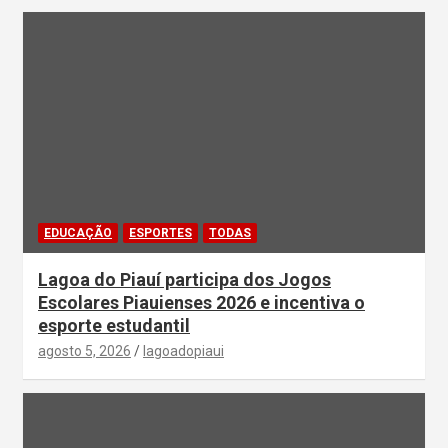
EDUCAÇÃO
ESPORTES
TODAS
Lagoa do Piauí participa dos Jogos
Escolares Piauienses 2026 e incentiva o
esporte estudantil
agosto 5, 2026
lagoadopiaui