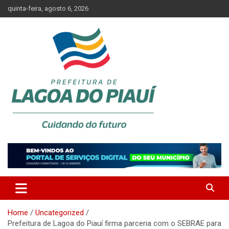
Skip
quinta-feira, agosto 6, 2026
to
content
Lagoa do Piauí, Piauí, Brasil
PREFEITURA DE LAGOA DO
PIAUÍ
Home
Uncategorized
Prefeitura de Lagoa do Piauí firma parceria com o SEBRAE para