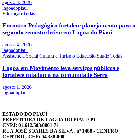
agosto 4, 2026
lagoadopiaui
Educação
Todas
Encontro Pedagógico fortalece planejamento para o
segundo semestre letivo em Lagoa do Piauí
agosto 4, 2026
lagoadopiaui
Assistência Social
Cultura e Turismo
Educação
Saúde
Todas
Lagoa em Movimento leva serviços públicos e
fortalece cidadania na comunidade Serra
agosto 1, 2026
lagoadopiaui
ESTADO DO PIAUÍ
PREFEITURA DE LAGOA DO PIAUI/ PI
CNPJ: 01.612.583/0001-74
RUA JOSÉ SOARES DA SILVA , nº 1488 - CENTRO
CENTRO - CEP: 64.388-000