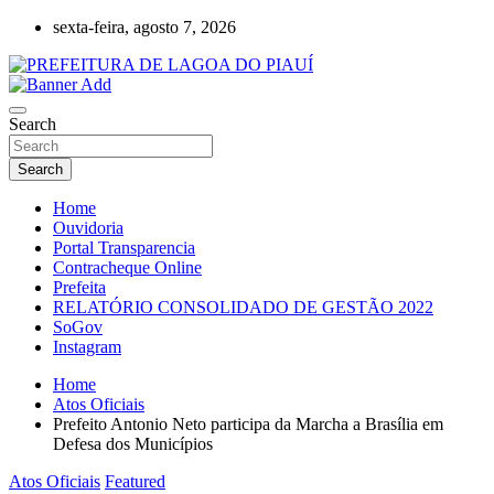
Skip
sexta-feira, agosto 7, 2026
to
content
Lagoa do Piauí, Piauí, Brasil
PREFEITURA DE LAGOA DO PIAUÍ
Search
Search
Home
Ouvidoria
Portal Transparencia
Contracheque Online
Prefeita
RELATÓRIO CONSOLIDADO DE GESTÃO 2022
SoGov
Instagram
Home
Atos Oficiais
Prefeito Antonio Neto participa da Marcha a Brasília em
Defesa dos Municípios
Atos Oficiais
Featured