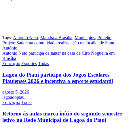
Tags:
Antonio Neto
,
Marcha a Brasília
,
Municípios
,
Prefeito
Navegação
Projeto Saúde na comunidade realiza ação na localidade Santo
Antônio
de
Antonio Neto participa de jantar na casa de Ciro Nogueira em
Post
Brasília
Educação
Esportes
Todas
Lagoa do Piauí participa dos Jogos Escolares
Piauienses 2026 e incentiva o esporte estudantil
agosto 5, 2026
lagoadopiaui
Educação
Todas
Retorno às aulas marca início do segundo semestre
letivo na Rede Municipal de Lagoa do Piauí