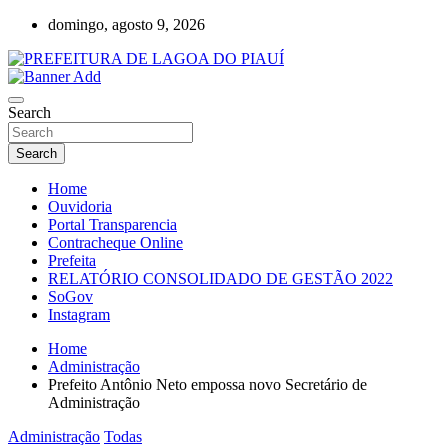
Skip
domingo, agosto 9, 2026
to
content
Lagoa do Piauí, Piauí, Brasil
PREFEITURA DE LAGOA DO PIAUÍ
Search
Search
Home
Ouvidoria
Portal Transparencia
Contracheque Online
Prefeita
RELATÓRIO CONSOLIDADO DE GESTÃO 2022
SoGov
Instagram
Home
Administração
Prefeito Antônio Neto empossa novo Secretário de
Administração
Administração
Todas