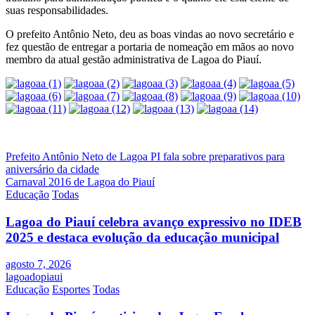
suas responsabilidades.
O prefeito Antônio Neto, deu as boas vindas ao novo secretário e
fez questão de entregar a portaria de nomeação em mãos ao novo
membro da atual gestão administrativa de Lagoa do Piauí.
Navegação
Prefeito Antônio Neto de Lagoa PI fala sobre preparativos para
aniversário da cidade
de
Carnaval 2016 de Lagoa do Piauí
Post
Educação
Todas
Lagoa do Piauí celebra avanço expressivo no IDEB
2025 e destaca evolução da educação municipal
agosto 7, 2026
lagoadopiaui
Educação
Esportes
Todas