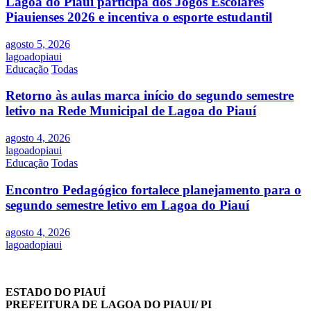
Lagoa do Piauí participa dos Jogos Escolares
Piauienses 2026 e incentiva o esporte estudantil
agosto 5, 2026
lagoadopiaui
Educação
Todas
Retorno às aulas marca início do segundo semestre
letivo na Rede Municipal de Lagoa do Piauí
agosto 4, 2026
lagoadopiaui
Educação
Todas
Encontro Pedagógico fortalece planejamento para o
segundo semestre letivo em Lagoa do Piauí
agosto 4, 2026
lagoadopiaui
ESTADO DO PIAUÍ
PREFEITURA DE LAGOA DO PIAUI/ PI