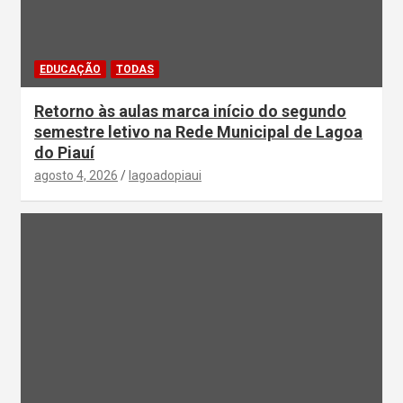
EDUCAÇÃO
TODAS
Retorno às aulas marca início do segundo
semestre letivo na Rede Municipal de Lagoa
do Piauí
agosto 4, 2026
lagoadopiaui