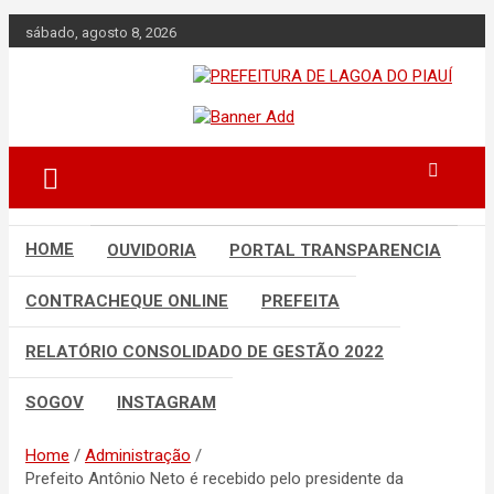
Skip
sábado, agosto 8, 2026
to
content
Lagoa do Piauí, Piauí, Brasil
PREFEITURA DE
LAGOA DO PIAUÍ
HOME
OUVIDORIA
PORTAL TRANSPARENCIA
CONTRACHEQUE ONLINE
PREFEITA
RELATÓRIO CONSOLIDADO DE GESTÃO 2022
SOGOV
INSTAGRAM
Home
Administração
Prefeito Antônio Neto é recebido pelo presidente da