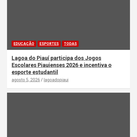
EDUCAÇÃO
ESPORTES
TODAS
Lagoa do Piauí participa dos Jogos
Escolares Piauienses 2026 e incentiva o
esporte estudantil
agosto 5, 2026
lagoadopiaui