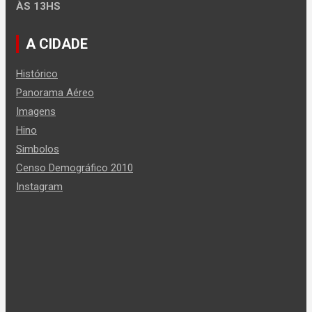
ÀS 13HS
A CIDADE
Histórico
Panorama Aéreo
Imagens
Hino
Simbolos
Censo Demográfico 2010
Instagram