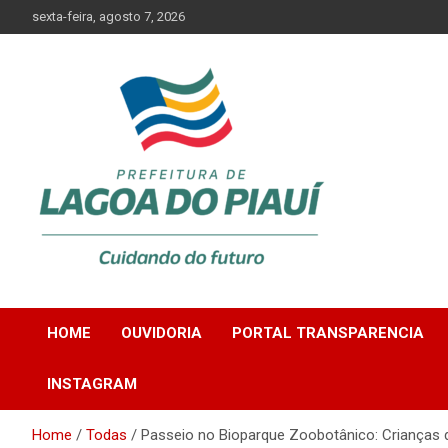
Skip
sexta-feira, agosto 7, 2026
to
content
Lagoa do Piauí, Piauí, Brasil
PREFEITURA DE
HOME
OUVIDORIA
PORTAL TRANSPARENCIA
LAGOA DO PIAUÍ
INSTAGRAM
Home
Todas
Passeio no Bioparque Zoobotânico: Crianças d