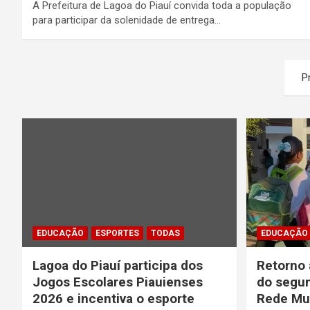
A Prefeitura de Lagoa do Piauí convida toda a população
para participar da solenidade de entrega…
Paginação
P
de
posts
EDUCAÇÃO
ESPORTES
TODAS
EDUCAÇÃO
Lagoa do Piauí participa dos
Retorno 
Jogos Escolares Piauienses
do segun
2026 e incentiva o esporte
Rede Mun