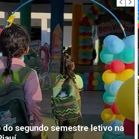
do segundo semestre letivo na
auí