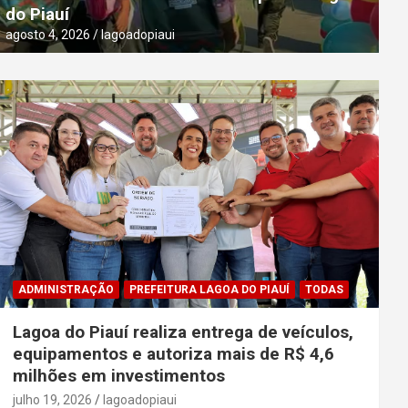
do Piauí
agosto 4, 2026
lagoadopiaui
agosto 4, 2026
lagoadopiaui
ADMINISTRAÇÃO
PREFEITURA LAGOA DO PIAUÍ
TODAS
Lagoa do Piauí realiza entrega de veículos,
equipamentos e autoriza mais de R$ 4,6
milhões em investimentos
julho 19, 2026
lagoadopiaui