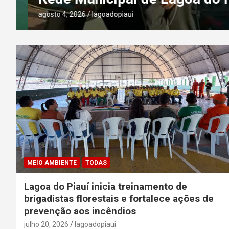
agosto 4, 2026
lagoadopiaui
MEIO AMBIENTE
TODAS
Lagoa do Piauí inicia treinamento de
brigadistas florestais e fortalece ações de
prevenção aos incêndios
julho 20, 2026
lagoadopiaui