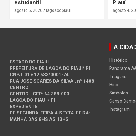
estudantil
Piauí
agosto 5, 2026
lagoadopiaui
agosto 4, 2
A CIDA
Histórico
ESTADO DO PIAUÍ
Panorama Aé
PREFEITURA DE LAGOA DO PIAUI/ PI
CNPJ: 01.612.583/0001-74
Imagens
RUA JOSÉ SOARES DA SILVA , nº 1488 -
Hino
CENTRO
Simbolos
CENTRO - CEP: 64.388-000
LAGOA DO PIAUI / PI
Censo Demog
EXPEDIENTE
Instagram
DE SEGUNDA-FEIRA A SEXTA-FEIRA:
MANHÃ DAS 8HS ÀS 13HS