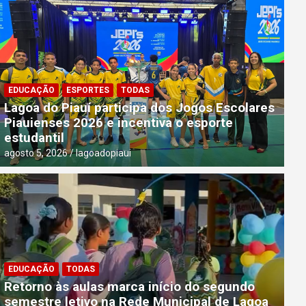
EDUCAÇÃO
ESPORTES
TODAS
Lagoa do Piauí participa dos Jogos Escolares
Piauienses 2026 e incentiva o esporte
estudantil
agosto 5, 2026
lagoadopiaui
EDUCAÇÃO
TODAS
EDUCAÇÃO
TODAS
Encontro Pedagógico fortalece pl
Retorno às aulas marca início do segundo
semestre letivo em Lagoa do Piauí
semestre letivo na Rede Municipal de Lagoa