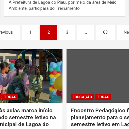
A Prefeitura de Lagoa do Piauí, por meio da área de Meio
Ambiente, participará do Treinamento…
revious
1
2
3
…
63
Ne
TODAS
EDUCAÇÃO
TODAS
às aulas marca início
Encontro Pedagógico f
do semestre letivo na
planejamento para o 
icipal de Lagoa do
semestre letivo em La