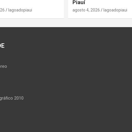
Piauí
026
lagoadopiaui
agosto 4, 2026
lagoadopiaui
DE
reo
ráfico 2010