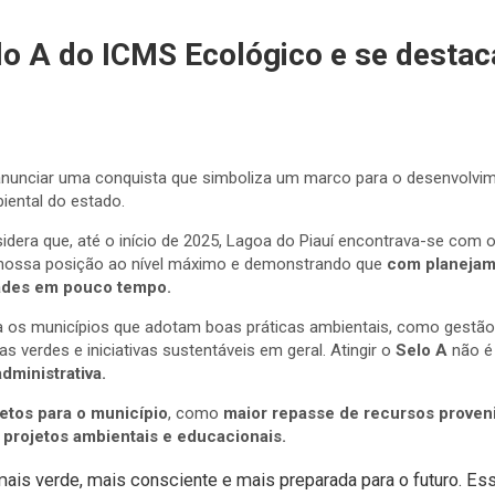
elo A do ICMS Ecológico e se dest
e anunciar uma conquista que simboliza um marco para o desenvolvi
biental do estado.
idera que, até o início de 2025, Lagoa do Piauí encontrava-se com 
o nossa posição ao nível máximo e demonstrando que
com planejam
dades em pouco tempo.
 os municípios que adotam boas práticas ambientais, como gestão 
 verdes e iniciativas sustentáveis em geral. Atingir o
Selo A
não é 
dministrativa.
retos para o município
, como
maior repasse de recursos proven
 projetos ambientais e educacionais.
is verde, mais consciente e mais preparada para o futuro. Essa