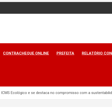
A DO PIAUÍ
CONTRACHEQUE ONLINE
PREFEITA
RELATÓRIO CON
o ICMS Ecológico e se destaca no compromisso com a sustentabili