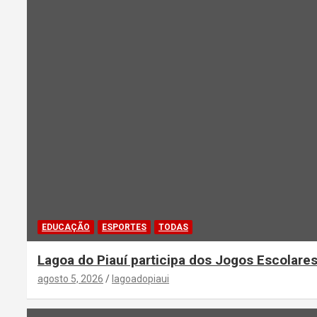
EDUCAÇÃO
ESPORTES
TODAS
Lagoa do Piauí participa dos Jogos Escolares
agosto 5, 2026
lagoadopiaui