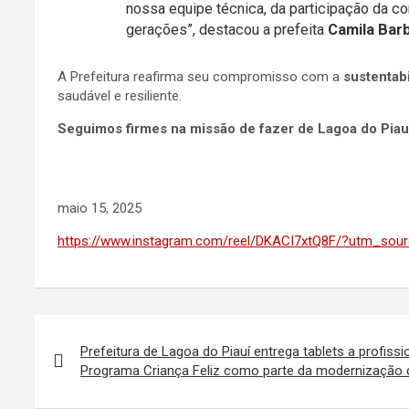
nossa equipe técnica, da participação da 
gerações”, destacou a prefeita
Camila Bar
A Prefeitura reafirma seu compromisso com a
sustentab
saudável e resiliente.
Seguimos firmes na missão de fazer de Lagoa do Piau
maio 15, 2025
https://www.instagram.com/reel/DKACI7xtQ8F/?utm_so
Navegação
de
Prefeitura de Lagoa do Piauí entrega tablets a profiss
Programa Criança Feliz como parte da modernização d
Post