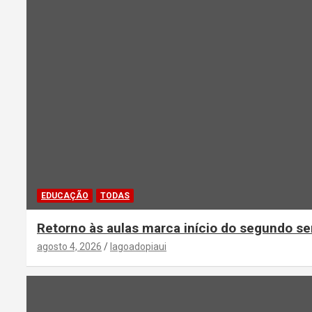
EDUCAÇÃO
TODAS
Retorno às aulas marca início do segundo se
agosto 4, 2026
lagoadopiaui