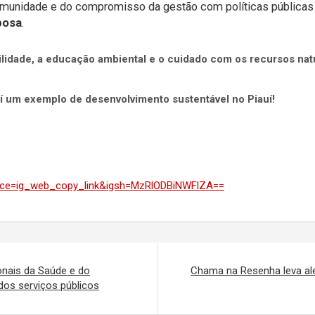
comunidade e do compromisso da gestão com políticas pública
bosa
.
ilidade, a educação ambiental e o cuidado com os recursos nat
í um exemplo de desenvolvimento sustentável no Piauí!
urce=ig_web_copy_link&igsh=MzRlODBiNWFlZA==
ionais da Saúde e do
Chama na Resenha leva ale
os serviços públicos