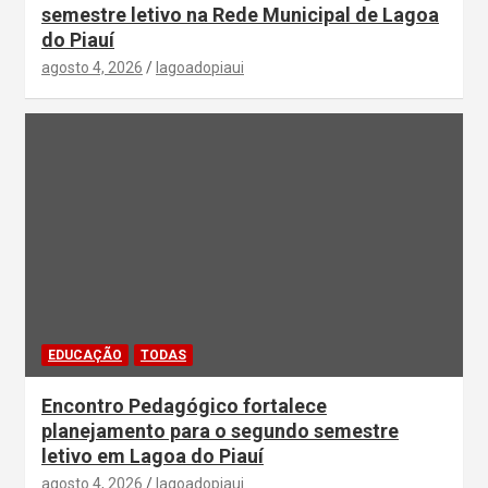
semestre letivo na Rede Municipal de Lagoa
do Piauí
agosto 4, 2026
lagoadopiaui
EDUCAÇÃO
TODAS
Encontro Pedagógico fortalece
planejamento para o segundo semestre
letivo em Lagoa do Piauí
agosto 4, 2026
lagoadopiaui