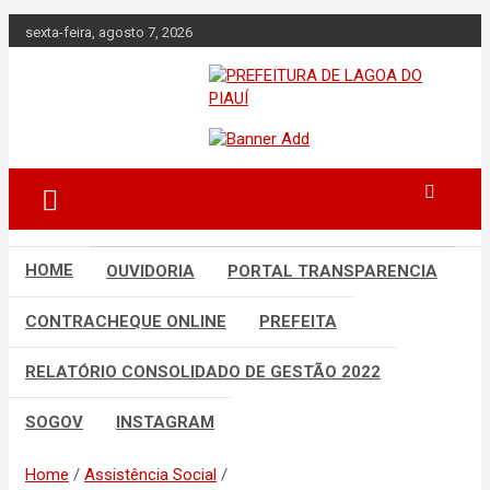
Skip
sexta-feira, agosto 7, 2026
to
content
Lagoa do Piauí, Piauí, Brasil
PREFEITURA DE
LAGOA DO PIAUÍ
HOME
OUVIDORIA
PORTAL TRANSPARENCIA
CONTRACHEQUE ONLINE
PREFEITA
RELATÓRIO CONSOLIDADO DE GESTÃO 2022
SOGOV
INSTAGRAM
Home
Assistência Social