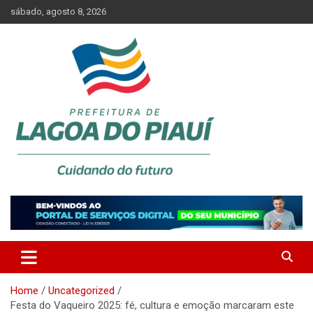
Skip
sábado, agosto 8, 2026
to
content
Lagoa do Piauí, Piauí, Brasil
PREFEITURA DE LAGOA DO
PIAUÍ
Home
Uncategorized
Festa do Vaqueiro 2025: fé, cultura e emoção marcaram este