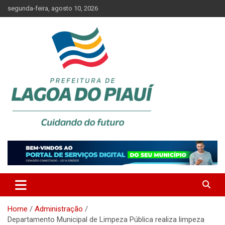
Skip
segunda-feira, agosto 10, 2026
to
content
Lagoa do Piauí, Piauí, Brasil
PREFEITURA DE LAGOA DO
PIAUÍ
Home
Administração
Departamento Municipal de Limpeza Pública realiza limpeza