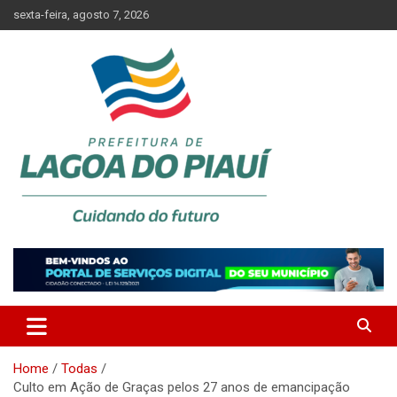
Skip
sexta-feira, agosto 7, 2026
to
content
Lagoa do Piauí, Piauí, Brasil
PREFEITURA DE LAGOA DO
PIAUÍ
Home
Todas
Culto em Ação de Graças pelos 27 anos de emancipação