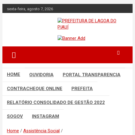
Skip
sexta-feira, agosto 7, 2026
to
content
Lagoa do Piauí, Piauí, Brasil
PREFEITURA DE
LAGOA DO PIAUÍ
HOME
OUVIDORIA
PORTAL TRANSPARENCIA
CONTRACHEQUE ONLINE
PREFEITA
RELATÓRIO CONSOLIDADO DE GESTÃO 2022
SOGOV
INSTAGRAM
Home
Assistência Social