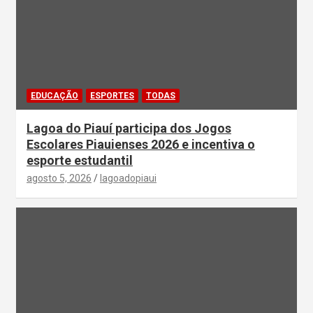
EDUCAÇÃO
ESPORTES
TODAS
Lagoa do Piauí participa dos Jogos
Escolares Piauienses 2026 e incentiva o
esporte estudantil
agosto 5, 2026
lagoadopiaui