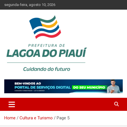
Skip
segunda-feira, agosto 10, 2026
to
content
Lagoa do Piauí, Piauí, Brasil
PREFEITURA DE LAGOA DO
PIAUÍ
Home
Cultura e Turismo
Page 5