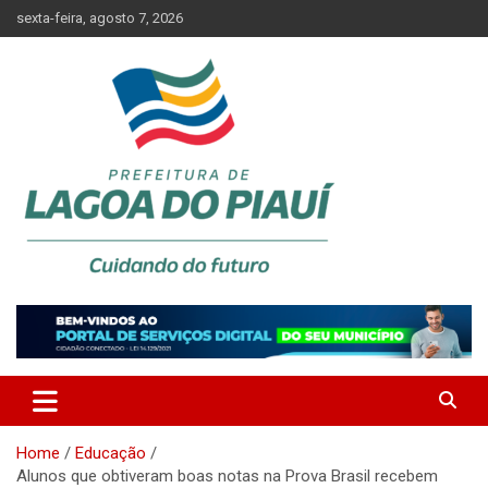
Skip
sexta-feira, agosto 7, 2026
to
content
Lagoa do Piauí, Piauí, Brasil
PREFEITURA DE LAGOA DO
PIAUÍ
Home
Educação
Alunos que obtiveram boas notas na Prova Brasil recebem