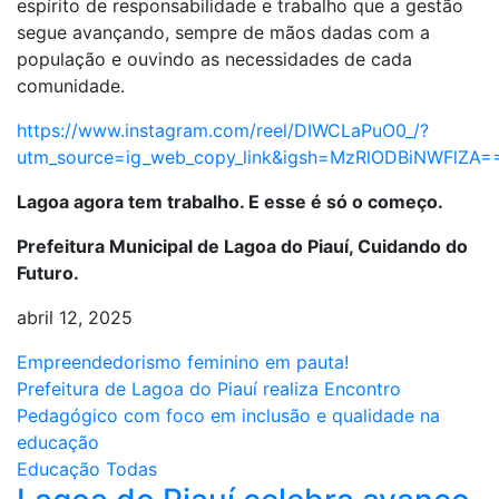
espírito de responsabilidade e trabalho que a gestão
segue avançando, sempre de mãos dadas com a
população e ouvindo as necessidades de cada
comunidade.
https://www.instagram.com/reel/DIWCLaPuO0_/?
utm_source=ig_web_copy_link&igsh=MzRlODBiNWFlZA=
Lagoa agora tem trabalho. E esse é só o começo.
Prefeitura Municipal de Lagoa do Piauí, Cuidando do
Futuro.
abril 12, 2025
Navegação
Empreendedorismo feminino em pauta!
Prefeitura de Lagoa do Piauí realiza Encontro
de
Pedagógico com foco em inclusão e qualidade na
Post
educação
Educação
Todas